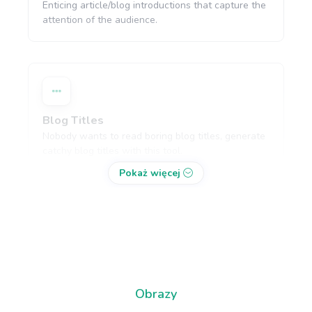
Enticing article/blog introductions that capture the
attention of the audience.
Blog Titles
Nobody wants to read boring blog titles, generate
catchy blog titles with this tool.
Pokaż więcej
Blog Section
Zawodowiec
Write a few paragraphs about a subheading of
your article.
Obrazy