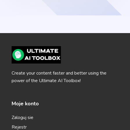
Emails V2
Zawodowiec
Personalized email outreach to your target
prospects that get better results.
Email Subject Lines
Powerful email subject lines that increase open
Create your content faster and better using the
rates.
power of the Ultimate AI Toolbox!
Moje konto
Zaloguj sie
Startup Name Generator
Generate cool, creative, and catchy names for your
Rejestr