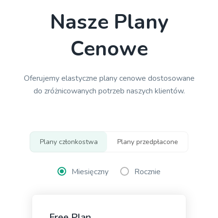
Nasze Plany
Cenowe
Google Ad Titles
Zawodowiec
Creating ads with unique and appealing titles that
entice people to click on your ad and purchase
Oferujemy elastyczne plany cenowe dostosowane
from your site.
do zróżnicowanych potrzeb naszych klientów.
Plany członkostwa
Plany przedpłacone
Google Ad Descriptions
Zawodowiec
The best-performing Google ad copy converts
Miesięczny
Rocznie
visitors into customers.
Free Plan