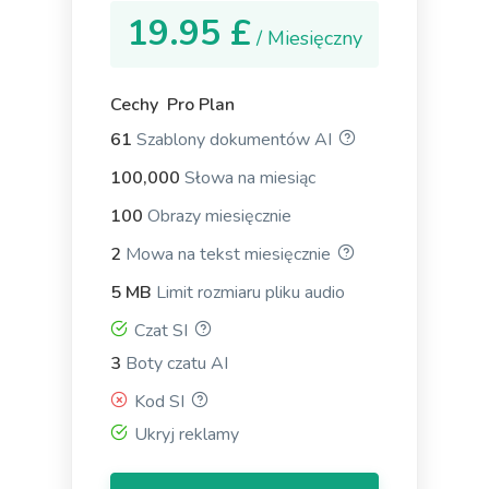
19.95 £
/ Miesięczny
Stories
Zawodowiec
Cechy Pro Plan
Engaging and persuasive stories that will capture
61
Szablony dokumentów AI
your reader's attention and interest.
100,000
Słowa na miesiąc
100
Obrazy miesięcznie
2
Mowa na tekst miesięcznie
5 MB
Limit rozmiaru pliku audio
Bullet Point Answers
Precise and informative bullet points that provide
Czat SI
quick and valuable answers to your customers'
3
Boty czatu AI
questions.
Kod SI
Ukryj reklamy