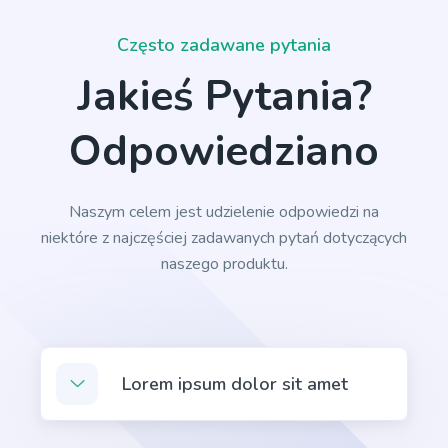
Często zadawane pytania
Jakieś Pytania?
Rewrite With Keywords
Zawodowiec
Rewrite your existing content to include more
Odpowiedziano
keywords and boost your search engine rankings.
Naszym celem jest udzielenie odpowiedzi na
niektóre z najczęściej zadawanych pytań dotyczących
naszego produktu.
Emails
Zawodowiec
Professional-looking emails that help you engage
leads and customers.
Lorem ipsum dolor sit amet