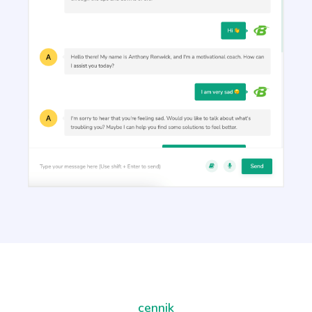
Ads And Marketing Tools
Facebook Ads
Facebook ad copies that make your ads truly stand
out.
Facebook Ads Headlines
Write catchy and convincing headlines to make
your Facebook Ads stand out.
cennik