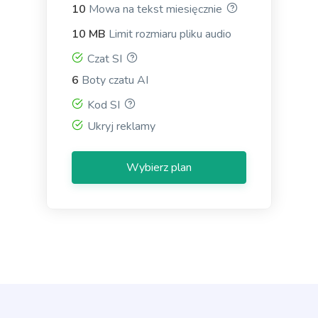
increase audience participation and engagement.
10
Mowa na tekst miesięcznie
10 MB
Limit rozmiaru pliku audio
Czat SI
6
Boty czatu AI
Kod SI
Passive to Active Voice
Easy and quick solution to converting your passive
Ukryj reklamy
voice sentences into active voice sentences.
Wybierz plan
Pros and Cons
Zawodowiec
List of the main benefits versus the most common
problems and concerns.