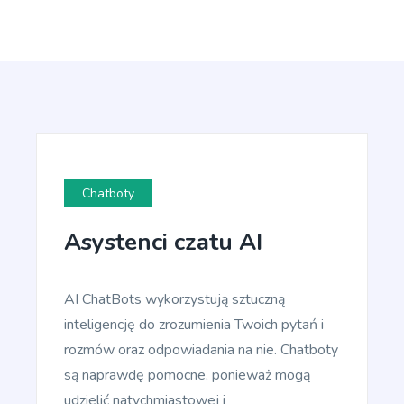
Article Rewriter
Copy an article, paste it in to the program, and
with just one click you'll have an entirely different
article to read.
Chatboty
Article Outlines
Asystenci czatu AI
Detailed article outlines that help you write better
content on a consistent basis.
AI ChatBots wykorzystują sztuczną
inteligencję do zrozumienia Twoich pytań i
rozmów oraz odpowiadania na nie. Chatboty
są naprawdę pomocne, ponieważ mogą
Talking Points
udzielić natychmiastowej i