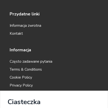
startup in seconds.
Przydatne linki
Informacja zwrotna
Kontakt
Company Bios
Short and sweet company bio that will help you
connect with your target audience.
Informacja
Często zadawane pytania
Terms & Conditions
Cookie Policy
Company Mission
Zawodowiec
Privacy Policy
A clear and concise statement of your company's
goals and purpose.
Ciasteczka