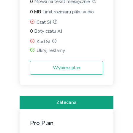
0
Mowa na tekst miesięcznie
Short your content in a different voice and style to
appeal to different readers.
0 MB
Limit rozmiaru pliku audio
Czat SI
0
Boty czatu AI
Kod SI
Ukryj reklamy
Quora Answers
Zawodowiec
Answers to Quora questions that will position you
as an authority.
Wybierz plan
Zalecana
Summarize for a 2nd grader
Translates difficult text into simpler concepts.
Pro Plan