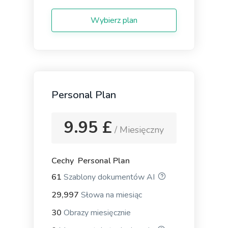
Notification messages for your apps, websites, and
mobile devices that keep users coming back for
Wybierz plan
more.
General Writing
Personal Plan
9.95 £
Text Extender
/ Miesięczny
Extend short sentences into more descriptive and
interesting ones.
Cechy Personal Plan
61
Szablony dokumentów AI
29,997
Słowa na miesiąc
30
Obrazy miesięcznie
Content Shorten