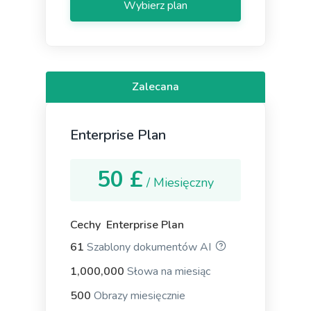
Wybierz plan
Definition
A definition for a word, phrase, or acronym that's
used often by your target buyers.
Zalecana
Enterprise Plan
Answers
50 £
Instant, quality answers to any questions or
/ Miesięczny
concerns that your audience might have.
Cechy Enterprise Plan
61
Szablony dokumentów AI
1,000,000
Słowa na miesiąc
Questions
500
Obrazy miesięcznie
A tool to create engaging questions and polls that