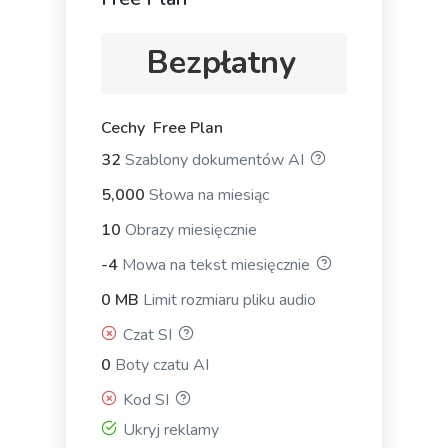
LinkedIn Ad Headlines
Bezpłatny
Attention-grabbing, click-inducing, and high-
converting ad headlines for Linkedin.
Cechy Free Plan
32
Szablony dokumentów AI
5,000
Słowa na miesiąc
10
Obrazy miesięcznie
LinkedIn Ad Descriptions
Professional and eye-catching ad descriptions that
-4
Mowa na tekst miesięcznie
will make your product shine.
0 MB
Limit rozmiaru pliku audio
Czat SI
0
Boty czatu AI
Kod SI
App and SMS Notifications
Ukryj reklamy