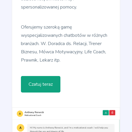
Write short, simple and informative points for the
spersonalizowanej pomocy.
subheadings of your article
Oferujemy szeroką gamę
wyspecjalizowanych chatbotów w różnych
branżach. W. Doradca ds. Relacji, Trener
Paragraph Writer
Biznesu, Mówca Motywacyjny, Life Coach,
Zawodowiec
Prawnik, Lekarz itp.
Perfectly structured paragraphs that are easy to
read and packed with persuasive words.
Czatuj teraz
Content Rephrase
Rephrase your content in a different voice and
style to appeal to different readers.